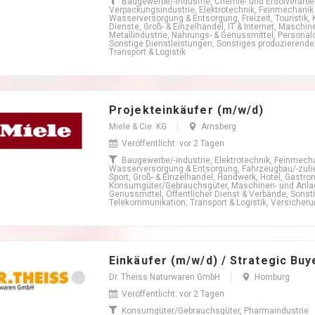
Baugewerbe/-industrie, Chemie- und Erdölverarbeit
Verpackungsindustrie, Elektrotechnik, Feinmechanik 
Wasserversorgung & Entsorgung, Freizeit, Touristik, K
Dienste, Groß- & Einzelhandel, IT & Internet, Maschi
Metallindustrie, Nahrungs- & Genussmittel, Personal
Sonstige Dienstleistungen, Sonstiges produzierend
Transport & Logistik
Projekteinkäufer (m/w/d)
Miele & Cie. KG
Arnsberg
Veröffentlicht: vor 2 Tagen
Baugewerbe/-industrie, Elektrotechnik, Feinmecha
Wasserversorgung & Entsorgung, Fahrzeugbau/-zuliefere
Sport, Groß- & Einzelhandel, Handwerk, Hotel, Gastron
Konsumgüter/Gebrauchsgüter, Maschinen- und Anlage
Genussmittel, Öffentlicher Dienst & Verbände, Sonst
Telekommunikation, Transport & Logistik, Versicher
Einkäufer (m/w/d) / Strategic Buy
Dr. Theiss Naturwaren GmbH
Homburg
Veröffentlicht: vor 2 Tagen
Konsumgüter/Gebrauchsgüter, Pharmaindustrie