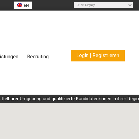
EN
Powered by
Translate
Login | Registrieren
istungen
Recruiting
arer Umgebung und qualifizierte Kandidaten/innen in ihrer Region fü