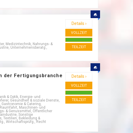
Details ›
VOLLZEIT
er, Medizintechnik, Nahrungs- &
TEILZEIT
ustrie, Unternehmensberatg.,
in der Fertigungsbranche
Details ›
VOLLZEIT
nik & Optik, Energie- und
TEILZEIT
erer, Gesundheit & soziale Dienste,
l, Gastronomie & Catering,
 Raumfahrt, Maschinen- und
gs- & Genussmittel, Öffentlicher
aindustrie, Sonstige
 Textilien, Bekleidung &
g., Wirtschaftsprüfg., Recht