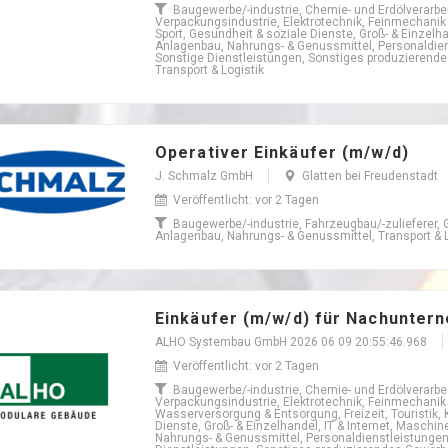
Baugewerbe/-industrie, Chemie- und Erdölverarbeit
Verpackungsindustrie, Elektrotechnik, Feinmechanik & O
Sport, Gesundheit & soziale Dienste, Groß- & Einzelha
Anlagenbau, Nahrungs- & Genussmittel, Personaldie
Sonstige Dienstleistungen, Sonstiges produzierend
Transport & Logistik
Operativer Einkäufer (m/w/d)
J. Schmalz GmbH
Glatten bei Freudenstadt
Veröffentlicht: vor 2 Tagen
Baugewerbe/-industrie, Fahrzeugbau/-zulieferer, 
Anlagenbau, Nahrungs- & Genussmittel, Transport & L
Einkäufer (m/w/d) für Nachunter
ALHO Systembau GmbH 2026 06 09 20:55:46.968
Veröffentlicht: vor 2 Tagen
Baugewerbe/-industrie, Chemie- und Erdölverarbeit
Verpackungsindustrie, Elektrotechnik, Feinmechanik 
Wasserversorgung & Entsorgung, Freizeit, Touristik, K
Dienste, Groß- & Einzelhandel, IT & Internet, Maschin
Nahrungs- & Genussmittel, Personaldienstleistungen