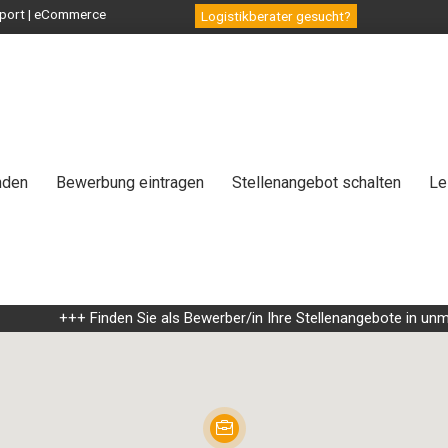
ansport | eCommerce
Logistikberater gesucht?
nden
Bewerbung eintragen
Stellenangebot schalten
Le
+++ Finden Sie als Bewerber/in Ihre Stellenangebote in unmittelb