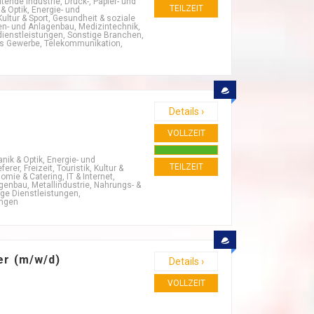
ende Industrie, Druck-, Papier- und
TEILZEIT
& Optik, Energie- und
ultur & Sport, Gesundheit & soziale
nen- und Anlagenbau, Medizintechnik,
dienstleistungen, Sonstige Branchen,
es Gewerbe, Telekommunikation,
Details ›
VOLLZEIT
nik & Optik, Energie- und
TEILZEIT
r, Freizeit, Touristik, Kultur &
omie & Catering, IT & Internet,
nbau, Metallindustrie, Nahrungs- &
ige Dienstleistungen,
ungen
er (m/w/d)
Details ›
VOLLZEIT