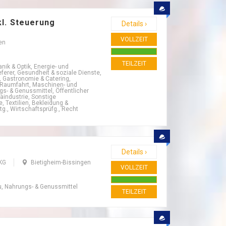
kl. Steuerung
Details ›
VOLLZEIT
en
TEILZEIT
nik & Optik, Energie- und
erer, Gesundheit & soziale Dienste,
l, Gastronomie & Catering,
 Raumfahrt, Maschinen- und
gs- & Genussmittel, Öffentlicher
aindustrie, Sonstige
 Textilien, Bekleidung &
g., Wirtschaftsprüfg., Recht
Details ›
 KG
Bietigheim-Bissingen
VOLLZEIT
u, Nahrungs- & Genussmittel
TEILZEIT