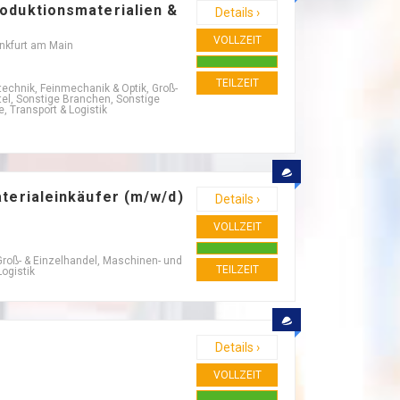
oduktionsmaterialien &
Details ›
VOLLZEIT
ankfurt am Main
TEILZEIT
technik, Feinmechanik & Optik, Groß-
tel, Sonstige Branchen, Sonstige
 Transport & Logistik
aterialeinkäufer (m/w/d)
Details ›
VOLLZEIT
Groß- & Einzelhandel, Maschinen- und
TEILZEIT
ogistik
Details ›
VOLLZEIT