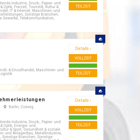
ende Industrie, Druck-, Papier- und
TEILZEIT
ptik, Freizeit, Touristik, Kultur &
ndel, IT & Internet, Maschinen- und
nstleistungen, Sonstige Branchen,
es Gewerbe, Telekommunikation,
Details ›
VOLLZEIT
Groß- & Einzelhandel, Maschinen- und
TEILZEIT
ogistik
nehmerleistungen
Details ›
Berlin, Coswig
VOLLZEIT
ende Industrie, Druck-, Papier- und
TEILZEIT
& Optik, Energie- und
ultur & Sport, Gesundheit & soziale
en- und Anlagenbau, Metallindustrie,
, Sonstige Branchen, Sonstige