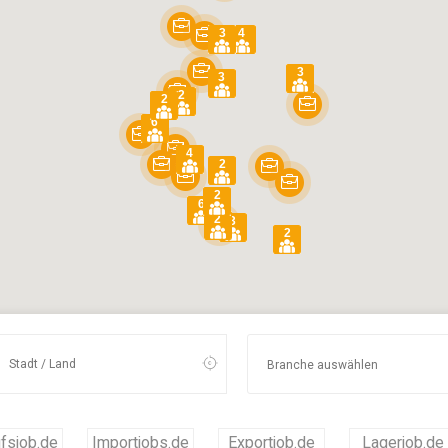
3
4
3
3
2
2
6
4
2
2
6
2
3
2
fsjob.de
Importjobs.de
Exportjob.de
Lagerjob.de