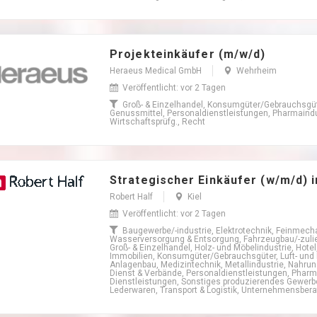
Projekteinkäufer (m/w/d)
Heraeus Medical GmbH
Wehrheim
Veröffentlicht: vor 2 Tagen
Groß- & Einzelhandel, Konsumgüter/Gebrauchsgüt
Genussmittel, Personaldienstleistungen, Pharmaind
Wirtschaftsprüfg., Recht
Strategischer Einkäufer (w/m/d) 
Robert Half
Kiel
Veröffentlicht: vor 2 Tagen
Baugewerbe/-industrie, Elektrotechnik, Feinmecha
Wasserversorgung & Entsorgung, Fahrzeugbau/-zulief
Groß- & Einzelhandel, Holz- und Möbelindustrie, Hote
Immobilien, Konsumgüter/Gebrauchsgüter, Luft- und
Anlagenbau, Medizintechnik, Metallindustrie, Nahrun
Dienst & Verbände, Personaldienstleistungen, Pharm
Dienstleistungen, Sonstiges produzierendes Gewerbe,
Lederwaren, Transport & Logistik, Unternehmensberat