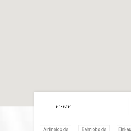
Airlinejob.de
Bahnjobs.de
Einkau