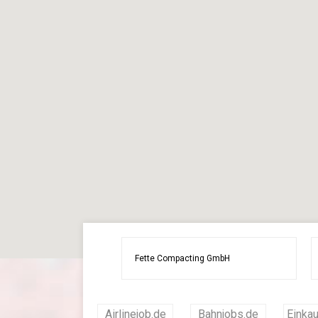
Airlinejob.de
Bahnjobs.de
Einkau