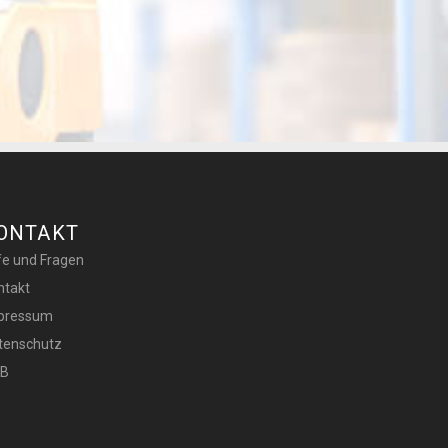
ONTAKT
lfe und Fragen
ntakt
pressum
tenschutz
B