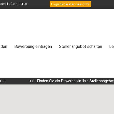
ansport | eCommerce
Logistikberater gesucht?
nden
Bewerbung eintragen
Stellenangebot schalten
Le
+
+++ Finden Sie als Bewerber/in Ihre Stellenangebote 