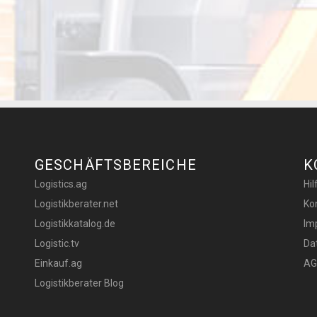
GESCHÄFTSBEREICHE
K
Logistics.ag
Hi
Logistikberater.net
Ko
Logistikkatalog.de
Im
Logistic.tv
Da
Einkauf.ag
AG
Logistikberater Blog