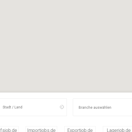
fsjob.de
Importjobs.de
Exportjob.de
Lagerjob.de