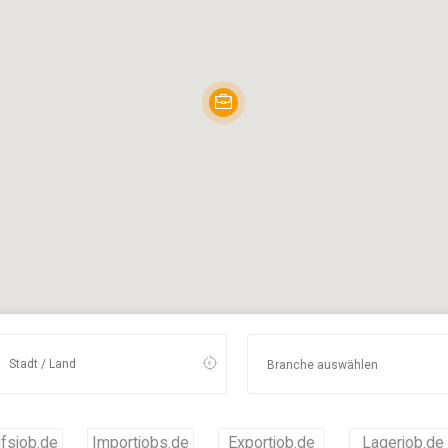
fsjob.de
Importjobs.de
Exportjob.de
Lagerjob.de