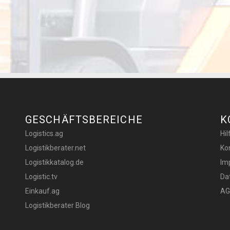
GESCHÄFTSBEREICHE
K
Logistics.ag
Hi
Logistikberater.net
Ko
Logistikkatalog.de
Im
Logistic.tv
Da
Einkauf.ag
AG
Logistikberater Blog