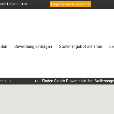
ansport | eCommerce
Logistikberater gesucht?
nden
Bewerbung eintragen
Stellenangebot schalten
Le
!+++
+++ Finden Sie als Bewerber/in Ihre Stellenangebot