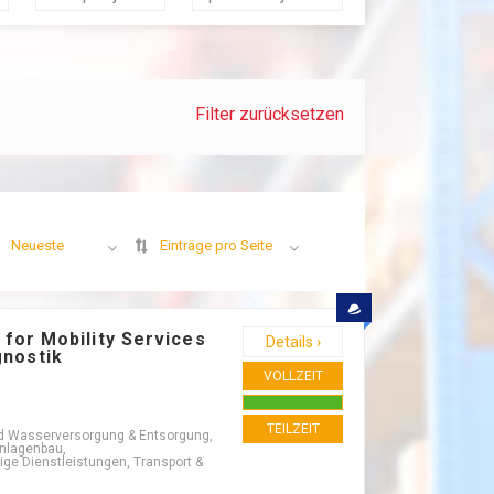
Filter zurücksetzen
Neueste
Einträge pro Seite
 for Mobility Services
Details ›
gnostik
VOLLZEIT
TEILZEIT
und Wasserversorgung & Entsorgung,
Anlagenbau,
ige Dienstleistungen, Transport &