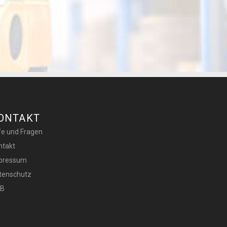
ONTAKT
lfe und Fragen
ntakt
pressum
tenschutz
B