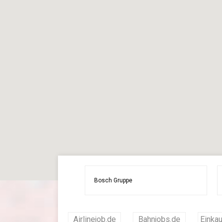
Airlinejob.de
Bahnjobs.de
Einkau