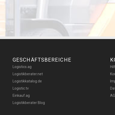
GESCHÄFTSBEREICHE
K
Logistics.ag
Hi
Logistikberater.net
Ko
Logistikkatalog.de
Im
Logistic.tv
Da
Einkauf.ag
AG
Logistikberater Blog