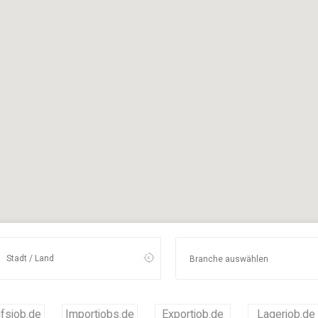
fsjob.de
Importjobs.de
Exportjob.de
Lagerjob.de