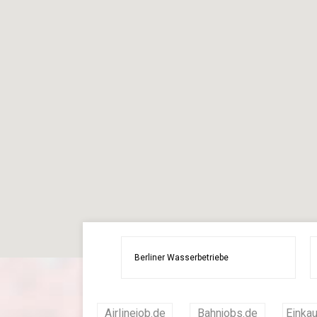
Airlinejob.de
Bahnjobs.de
Einkau