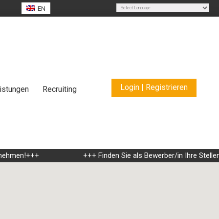
EN
Powered by
Translate
Login | Registrieren
istungen
Recruiting
ehmen!+++
+++ Finden Sie als Bewerber/in Ihre Stellenan