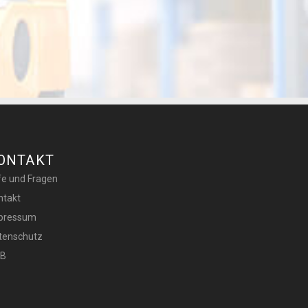
ONTAKT
lfe und Fragen
ntakt
pressum
tenschutz
B