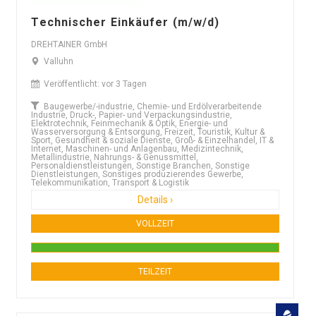
Technischer Einkäufer (m/w/d)
DREHTAINER GmbH
Valluhn
Veröffentlicht: vor 3 Tagen
Baugewerbe/-industrie, Chemie- und Erdölverarbeitende
Industrie, Druck-, Papier- und Verpackungsindustrie,
Elektrotechnik, Feinmechanik & Optik, Energie- und
Wasserversorgung & Entsorgung, Freizeit, Touristik, Kultur &
Sport, Gesundheit & soziale Dienste, Groß- & Einzelhandel, IT &
Internet, Maschinen- und Anlagenbau, Medizintechnik,
Metallindustrie, Nahrungs- & Genussmittel,
Personaldienstleistungen, Sonstige Branchen, Sonstige
Dienstleistungen, Sonstiges produzierendes Gewerbe,
Telekommunikation, Transport & Logistik
Details ›
VOLLZEIT
TEILZEIT